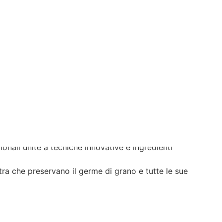
IANALE E INGREDIENTI DI ALTA QUALITÀ.
DI GRANO E TUTTE LE SUE PREZIOSE PROPRIETÀ
LIA E A KM0 DAI NOSTRI AGRICOLTORI LOCALI.
onali unite a tecniche innovative e ingredienti
etra che preservano il germe di grano e tutte le sue