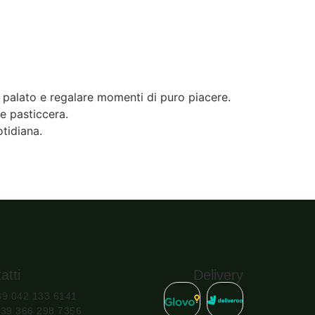
 il palato e regalare momenti di puro piacere.
te pasticcera.
otidiana.
atti
Delivery
+39 042 133 6141
 +39 366 298 7356