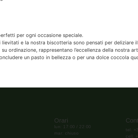
perfetti per ogni occasione speciale.
ri lievitati e la nostra biscotteria sono pensati per deliziare
 o su ordinazione, rappresentano l’eccellenza della nostra ar
r concludere un pasto in bellezza o per una dolce coccola qu
Orari
Cont
lun: 17:00 / 22:00
tel: 
mar: chiuso
cell: