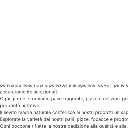
PIZZA
SCOPRI IL GUSTO UNICO DELLE NOSTRE PIZZE CONTEMPO
I NOSTRI IMPASTI SONO CREATI ESCLUSIVAMENTE CON F
NUTRITIVE, INCLUSE VITAMINE, MINERALI E FIBRE.
LA SELEZIONE DI FARINE CONFERISCE ALLA PIZZA UN P
LA LIEVITAZIONE NATURALE CON LIEVITO MADRE GARAN
PER IL TOPPING, SELEZIONIAMO SOLO I MIGLIORI INGRED
BAKERY
Benvenuti nella nostra panetteria artigianale, dove il pane 
accuratamente selezionati.
Ogni giorno, sforniamo pane fragrante, pizze e deliziosi pro
proprietà nutritive.
Il lievito madre naturale conferisce ai nostri prodotti un s
Esplorate la varietà dei nostri pani, pizze, focacce e prodo
Ogni boccone riflette la nostra dedizione alla qualità e alla