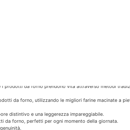
RANEE E CLASSICHE, REALIZZATE CON DEDIZIONE ARTIG
ARINE MACINATE A PIETRA, CHE PRESERVANO IL GERME 
ROFUMO IRRESISTIBILE DI GRANO PURO.
TISCE UNA PIZZA LEGGERA E FACILMENTE DIGERIBILE.
IENTI FRESCHI, DI STAGIONE, PROVENIENTI DA TUTTA ITA
e i prodotti da forno prendono vita attraverso metodi tradizi
dotti da forno, utilizzando le migliori farine macinate a pi
apore distintivo e una leggerezza impareggiabile.
tti da forno, perfetti per ogni momento della giornata.
 genuinità.