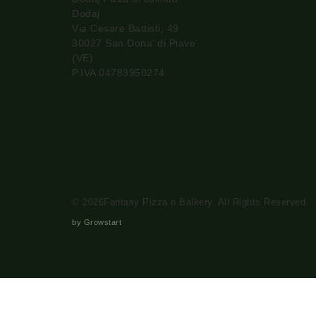
Dodaj
Via Cesare Battisti, 49
30027 San Dona’ di Piave
(VE)
P.IVA 04783950274
© 2026Fantasy Pizza n Balkery. All Rights Reserved.
by Growstart