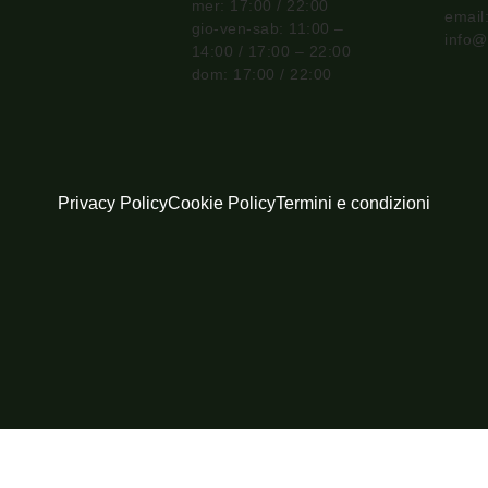
mer: 17:00 / 22:00
email
gio-ven-sab: 11:00 –
info@
14:00 / 17:00 – 22:00
dom: 17:00 / 22:00
Privacy Policy
Cookie Policy
Termini e condizioni