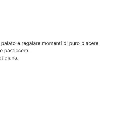
 il palato e regalare momenti di puro piacere.
te pasticcera.
otidiana.